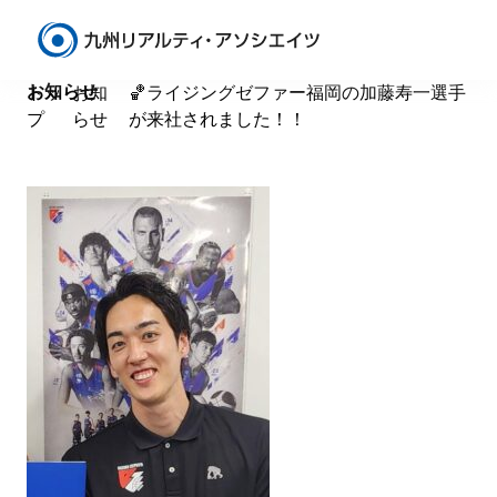
News
お知らせ
トッ
お知
🏀ライジングゼファー福岡の加藤寿一選手
プ
らせ
が来社されました！！