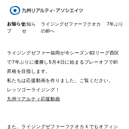
News
お知らせ
トッ
お知ら
ライジングゼファーフクオカ 7年ぶり
プ
せ
のB1へ
ライジングゼファー福岡が今シーズンB2リーグ西区
で7年ぶりに優勝し5月4日に始まるプレーオフでB1
昇格を目指します。
私たちは応援動画を作りました。ご覧ください。
レッツゴーライジング！
九州リアルティ応援動画
また、ライジングゼファーフクオカＸでもオフィシ