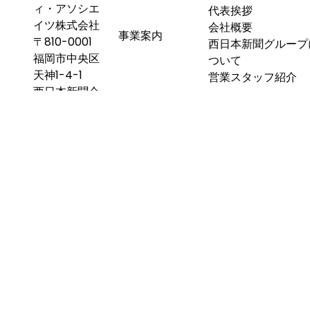
ィ・アソシエ
代表挨拶
イツ株式会社
会社概要
事業案内
〒810-0001
西日本新聞グループ
福岡市中央区
ついて
天神1-4-1
営業スタッフ紹介
西日本新聞会
館 15F
採用情報
お問い合わせ
TEL .
092-
プライバシーポリシ
406-2177
弊社管理物件空室状
採用情報
FAX .
092-
私たちについて
406-2174
仕事について
社員インタビュー
福岡県知事
(11) 第8323
号